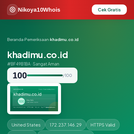
Nikoya10Whois
Cek Gratis
Beranda
›
Pemeriksaan
›
khadimu.co.id
khadimu.co.id
#BF49B1BA · Sangat Aman
100
/ 100
United States
172.237.146.29
HTTPS Valid