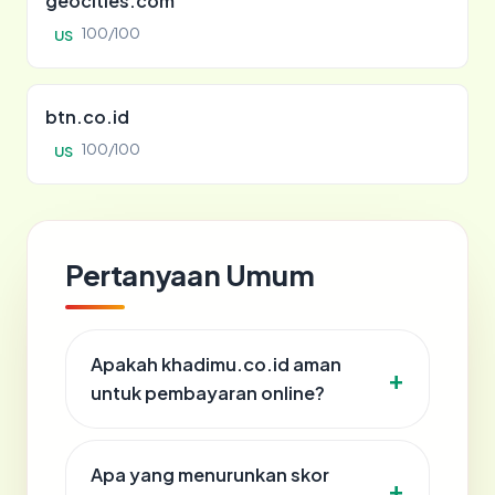
geocities.com
100/100
US
btn.co.id
100/100
US
Pertanyaan Umum
Apakah khadimu.co.id aman
untuk pembayaran online?
Apa yang menurunkan skor