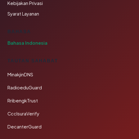
Kebijakan Privasi
Syarat Layanan
BAHASA
Bahasa Indonesia
TAUTAN SAHABAT
MinakjinDNS
RadioeduGuard
RribengkTrust
CcclsuraVerify
DecanterGuard