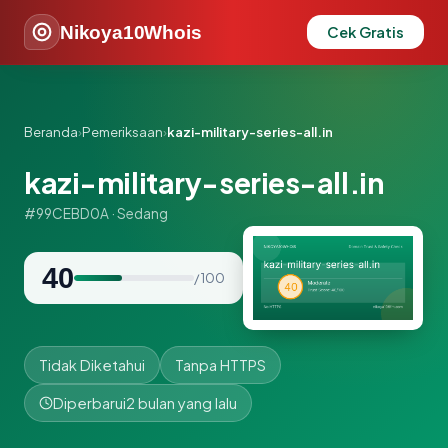
Nikoya10Whois
Cek Gratis
Beranda
›
Pemeriksaan
›
kazi-military-series-all.in
kazi-military-series-all.in
#99CEBD0A · Sedang
40
/ 100
Tidak Diketahui
Tanpa HTTPS
Diperbarui
2 bulan yang lalu