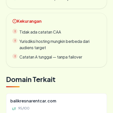
Kekurangan
Tidak ada catatan CAA
Yurisdiksi hosting mungkin berbeda dari
audiens target
Catatan A tunggal — tanpa failover
Domain Terkait
balikresnarentcar.com
95/100
LT