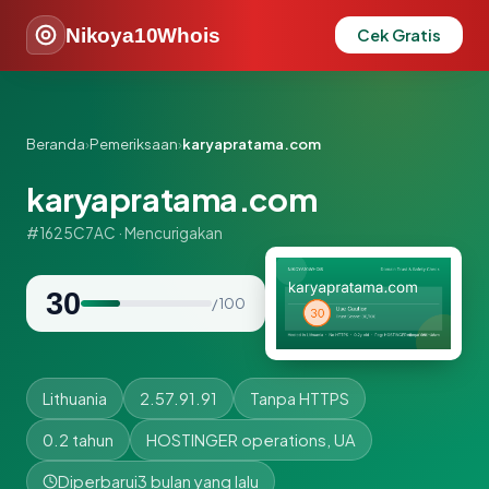
Nikoya10Whois
Cek Gratis
Beranda
›
Pemeriksaan
›
karyapratama.com
karyapratama.com
#1625C7AC · Mencurigakan
30
/ 100
Lithuania
2.57.91.91
Tanpa HTTPS
0.2 tahun
HOSTINGER operations, UA
Diperbarui
3 bulan yang lalu