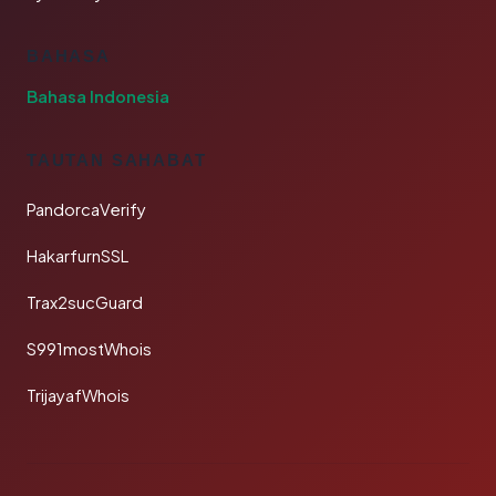
BAHASA
Bahasa Indonesia
TAUTAN SAHABAT
PandorcaVerify
HakarfurnSSL
Trax2sucGuard
S991mostWhois
TrijayafWhois