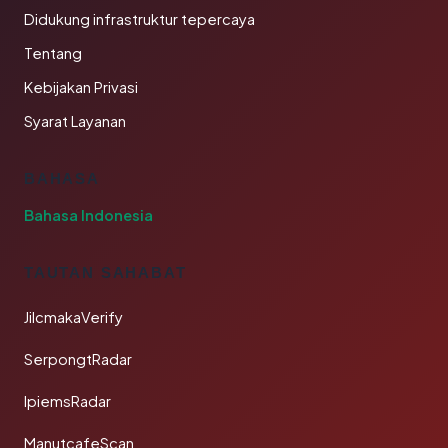
Didukung infrastruktur tepercaya
Tentang
Kebijakan Privasi
Syarat Layanan
BAHASA
Bahasa Indonesia
TAUTAN SAHABAT
JilcmakaVerify
SerpongtRadar
IpiemsRadar
ManutcafeScan