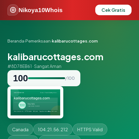
Nikoya10Whois
Cek Gratis
Beranda
›
Pemeriksaan
›
kalibarucottages.com
kalibarucottages.com
#8D78EB61 · Sangat Aman
100
/ 100
Canada
104.21.56.212
HTTPS Valid