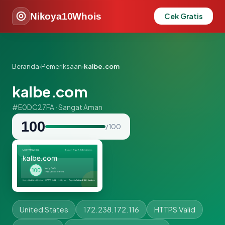
Nikoya10Whois
Cek Gratis
Beranda
›
Pemeriksaan
›
kalbe.com
kalbe.com
#E0DC27FA · Sangat Aman
100
/ 100
United States
172.238.172.116
HTTPS Valid