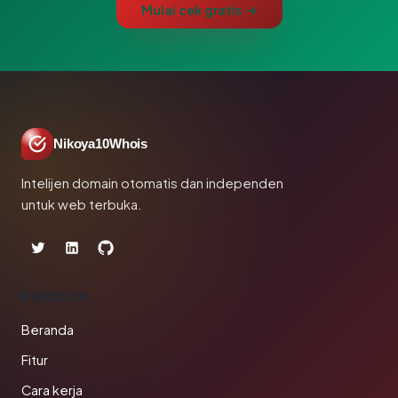
Mulai cek gratis →
Nikoya10Whois
Intelijen domain otomatis dan independen
untuk web terbuka.
PRODUK
Beranda
Fitur
Cara kerja