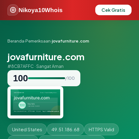
Nikoya10Whois
Cek Gratis
Beranda
›
Pemeriksaan
›
jovafurniture.com
jovafurniture.com
#8CB7AFFC · Sangat Aman
100
/ 100
United States
49.51.186.68
HTTPS Valid