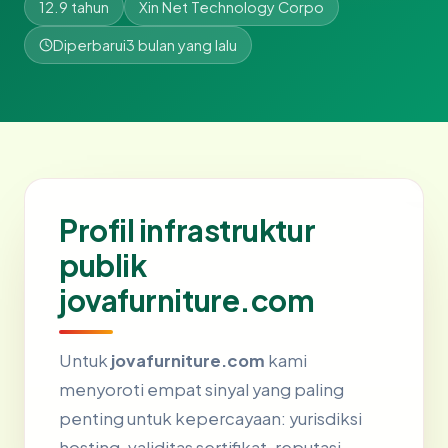
12.9 tahun
Xin Net Technology Corpo
Diperbarui
3 bulan yang lalu
Profil infrastruktur
publik
jovafurniture.com
Untuk
jovafurniture.com
kami
menyoroti empat sinyal yang paling
penting untuk kepercayaan: yurisdiksi
hosting, validitas sertifikat, reputasi