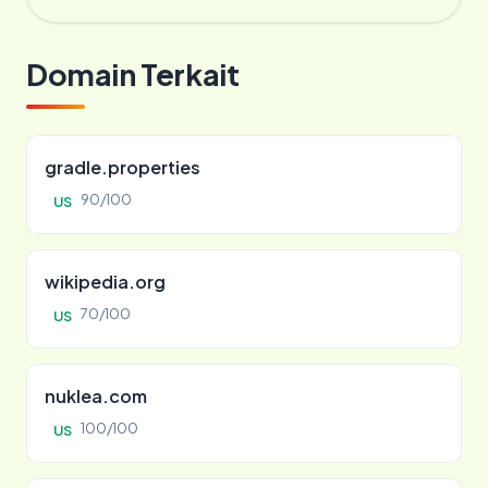
Domain Terkait
gradle.properties
90/100
US
wikipedia.org
70/100
US
nuklea.com
100/100
US