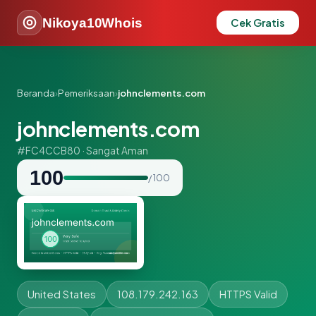
Nikoya10Whois
Cek Gratis
Beranda
›
Pemeriksaan
›
johnclements.com
johnclements.com
#FC4CCB80 · Sangat Aman
100
/ 100
United States
108.179.242.163
HTTPS Valid