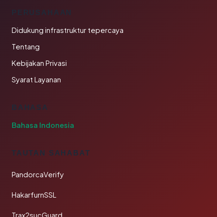
PERUSAHAAN
Didukung infrastruktur tepercaya
Tentang
Kebijakan Privasi
Syarat Layanan
BAHASA
Bahasa Indonesia
TAUTAN SAHABAT
PandorcaVerify
HakarfurnSSL
Trax2sucGuard