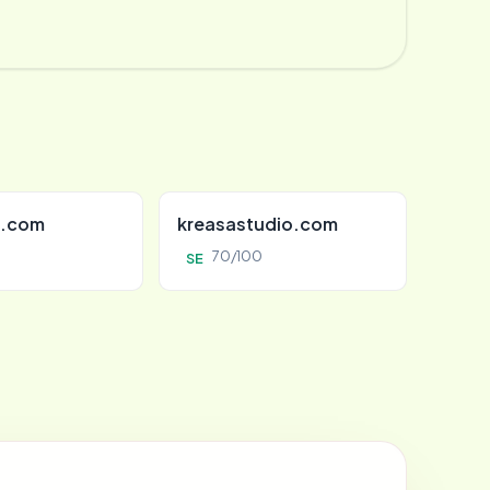
i.com
kreasastudio.com
70/100
SE