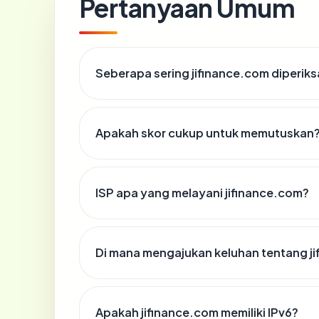
Pertanyaan Umum
Seberapa sering jifinance.com diperiks
Apakah skor cukup untuk memutuskan
ISP apa yang melayani jifinance.com?
Di mana mengajukan keluhan tentang j
Apakah jifinance.com memiliki IPv6?