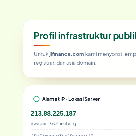
Profil infrastruktur publ
Untuk
jifinance.com
kami menyoroti empat 
registrar, dan usia domain.
Alamat IP · Lokasi Server
213.88.225.187
Sweden · Gothenburg
ISP / Penyedia:
Tele2 Business AB