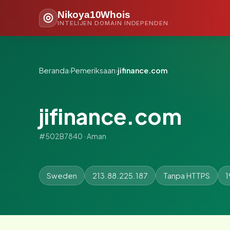
Nikoya10Whois
INTELIJEN DOMAIN INDEPENDEN
Beranda
›
Pemeriksaan
›
jifinance.com
jifinance.com
#502B7840 · Aman
Sweden
213.88.225.187
Tanpa HTTPS
1