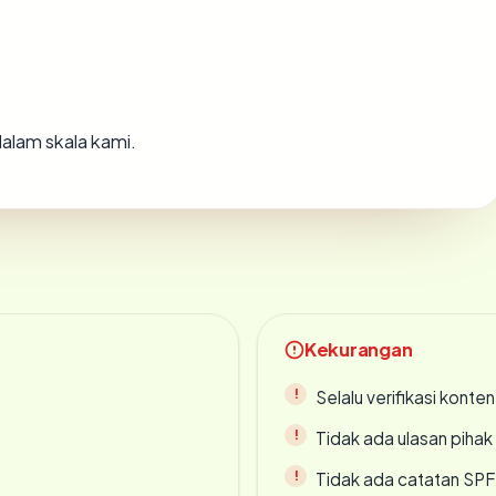
alam skala kami.
Kekurangan
Selalu verifikasi kont
Tidak ada ulasan piha
Tidak ada catatan SP