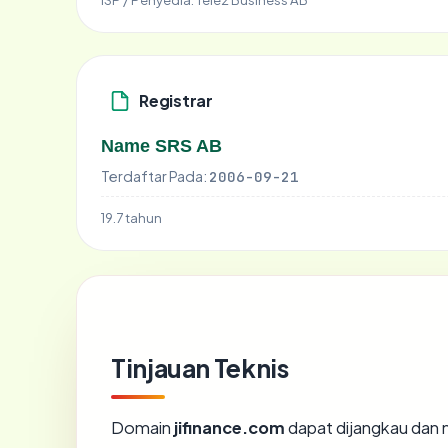
Registrar
Name SRS AB
Terdaftar Pada:
2006-09-21
19.7 tahun
Tinjauan Teknis
Domain
jifinance.com
dapat dijangkau dan 