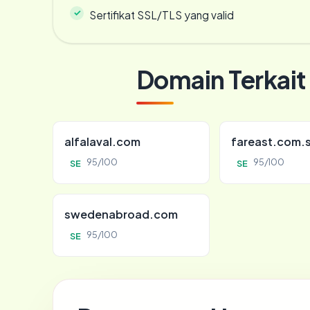
Sertifikat SSL/TLS yang valid
Domain Terkait
alfalaval.com
fareast.com.
95/100
95/100
SE
SE
swedenabroad.com
95/100
SE