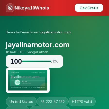
Nikoya10Whois
Cek Gratis
Beranda
›
Pemeriksaan
›
jayalinamotor.com
jayalinamotor.com
#BAAF10EE · Sangat Aman
100
/ 100
United States
76.223.67.189
HTTPS Valid