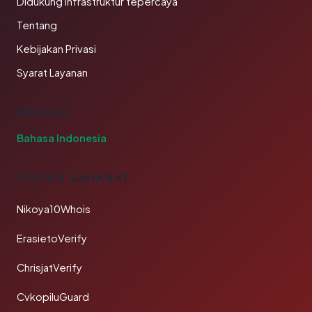
Didukung infrastruktur tepercaya
Tentang
Kebijakan Privasi
Syarat Layanan
BAHASA
Bahasa Indonesia
TAUTAN SAHABAT
Nikoya10Whois
ErasietoVerify
ChrisjatVerify
CvkopiluGuard