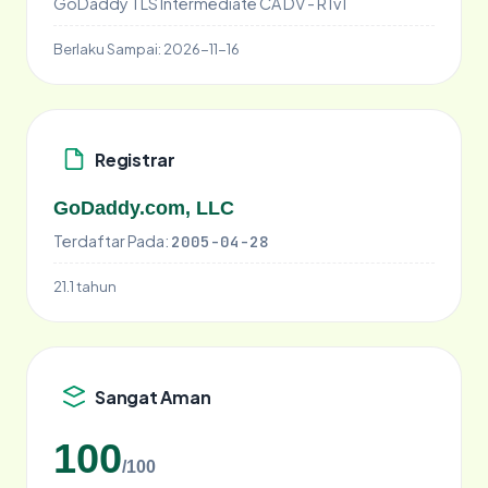
GoDaddy TLS Intermediate CA DV - R1v1
Berlaku Sampai:
2026-11-16
Registrar
GoDaddy.com, LLC
Terdaftar Pada:
2005-04-28
21.1 tahun
Sangat Aman
100
/100