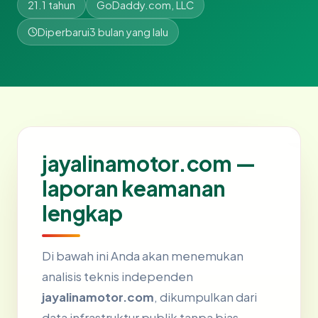
21.1 tahun
GoDaddy.com, LLC
Diperbarui
3 bulan yang lalu
jayalinamotor.com —
laporan keamanan
lengkap
Di bawah ini Anda akan menemukan
analisis teknis independen
jayalinamotor.com
, dikumpulkan dari
data infrastruktur publik tanpa bias