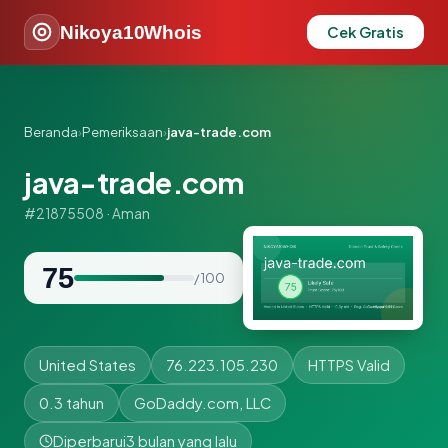
Nikoya10Whois
Cek Gratis
Beranda
›
Pemeriksaan
›
java-trade.com
java-trade.com
#21875508 · Aman
75
/ 100
United States
76.223.105.230
HTTPS Valid
0.3 tahun
GoDaddy.com, LLC
Diperbarui
3 bulan yang lalu