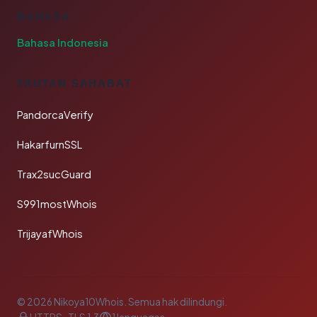
BAHASA
Bahasa Indonesia
TAUTAN SAHABAT
PandorcaVerify
HakarfurnSSL
Trax2sucGuard
S991mostWhois
TrijayafWhois
© 2026 Nikoya10Whois. Semua hak dilindungi.