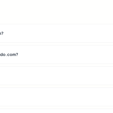
n?
indo.com?