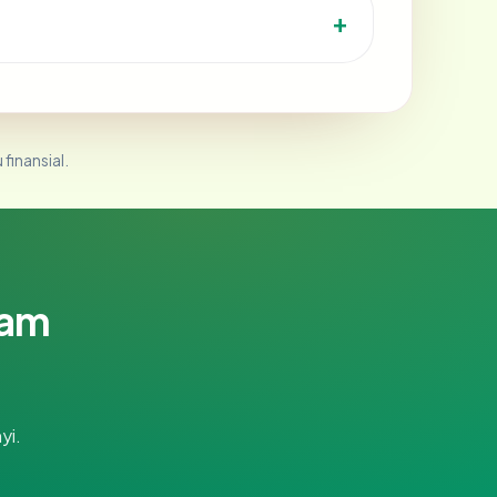
 finansial.
lam
yi.