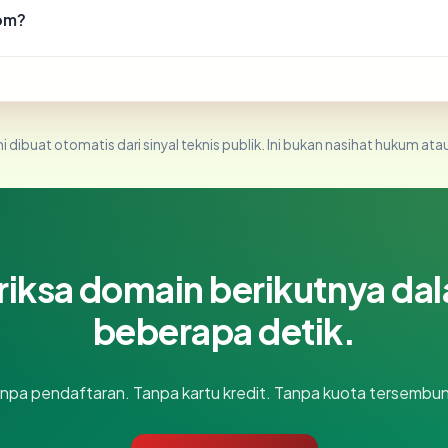
om?
i dibuat otomatis dari sinyal teknis publik. Ini bukan nasihat hukum atau
riksa domain berikutnya da
beberapa detik.
npa pendaftaran. Tanpa kartu kredit. Tanpa kuota tersembun