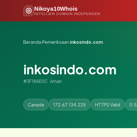
Nikoya10Whois
INTELIJEN DOMAIN INDEPENDEN
Beranda
›
Pemeriksaan
›
inkosindo.com
inkosindo.com
#3F18AE0C · Aman
Canada
172.67.134.225
HTTPS Valid
0.5