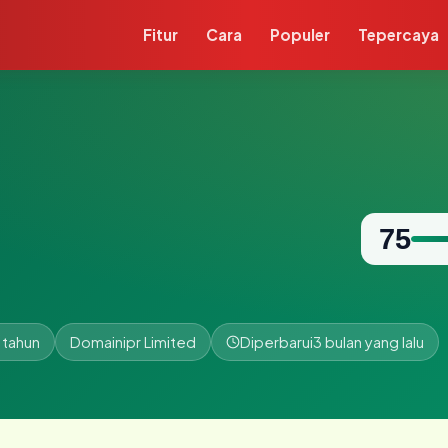
Fitur
Cara
Populer
Tepercaya
75
 tahun
Domainipr Limited
Diperbarui
3 bulan yang lalu