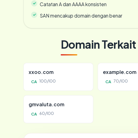
Catatan A dan AAAA konsisten
SAN mencakup domain dengan benar
Domain Terkait
xxoo.com
example.com
100/100
70/100
CA
CA
gmvaluta.com
60/100
CA