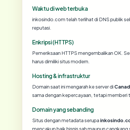
Waktu di web terbuka
inkosindo.com telah terlihat di DNS publik se
reputasi.
Enkripsi (HTTPS)
Pemeriksaan HTTPS mengembalikan OK. Serti
harus dimiliki situs modern.
Hosting & infrastruktur
Domain saat ini mengarah ke server di
Canad
sama dengan kepercayaan, tetapi memberi ta
Domain yang sebanding
Situs dengan metadata serupa
inkosindo.
mencakup baik bisnis sah maupun cangkang y