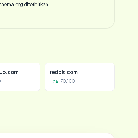
chema.org diterbitkan
oup.com
reddit.com
0
70/100
CA