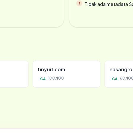
Tidak ada metadata S
tinyurl.com
nasarigr
100/100
60/10
CA
CA