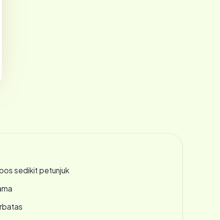
os sedikit petunjuk
lama
erbatas