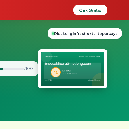
Cek Gratis
Didukung infrastruktur tepercaya
/ 100