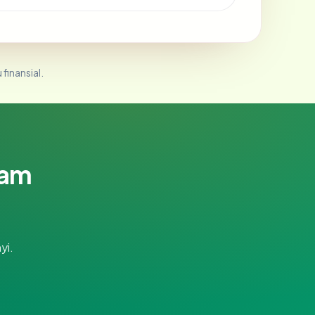
 finansial.
lam
yi.