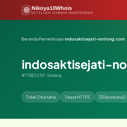
Nikoya10Whois
INTELIJEN DOMAIN INDEPENDEN
Beranda
›
Pemeriksaan
›
indosaktisejati-notlong.com
indosaktisejati-n
#77BE2250 · Sedang
Tidak Diketahui
Tanpa HTTPS
Diperbarui
3