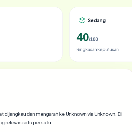
Sedang
40
/100
Ringkasan keputusan
t dijangkau dan mengarah ke Unknown via Unknown. Di
ng relevan satu per satu.