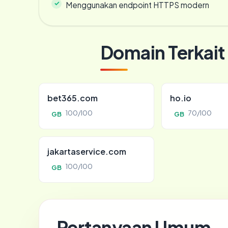
Menggunakan endpoint HTTPS modern
Domain Terkait
bet365.com
ho.io
100/100
70/100
GB
GB
jakartaservice.com
100/100
GB
Pertanyaan Umum