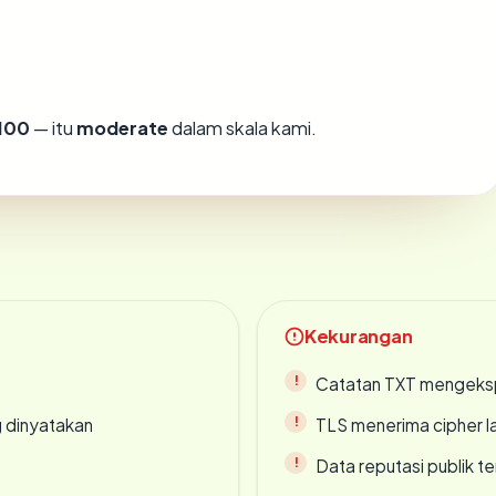
100
— itu
moderate
dalam skala kami.
Kekurangan
Catatan TXT mengeksp
g dinyatakan
TLS menerima cipher 
Data reputasi publik t