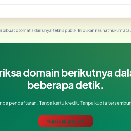
i dibuat otomatis dari sinyal teknis publik. Ini bukan nasihat hukum atau
riksa domain berikutnya da
beberapa detik.
npa pendaftaran. Tanpa kartu kredit. Tanpa kuota tersembun
Mulai cek gratis →