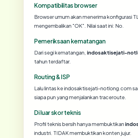
Kompatibilitas browser
Browser umum akan menerima konfigurasi TLS
mengembalikan "OK". Nilai saat ini: No.
Pemeriksaan kematangan
Dari segi kematangan,
indosaktisejati-no
tahun terdaftar.
Routing & ISP
Lalu lintas ke indosaktisejati-notlong.com sa
siapa pun yang menjalankan traceroute.
Di luar skor teknis
Profil teknis bersih hanya membuktikan
indo
industri. TIDAK membuktikan konten jujur.