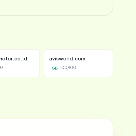
otor.co.id
avisworld.com
00
100/100
GB