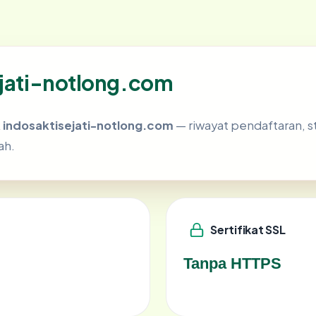
ejati-notlong.com
k
indosaktisejati-notlong.com
— riwayat pendaftaran, sta
ah.
Sertifikat SSL
Tanpa HTTPS