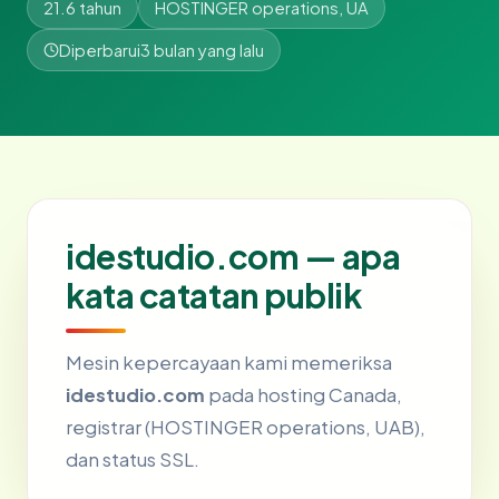
21.6 tahun
HOSTINGER operations, UA
Diperbarui
3 bulan yang lalu
idestudio.com — apa
kata catatan publik
Mesin kepercayaan kami memeriksa
idestudio.com
pada hosting Canada,
registrar (HOSTINGER operations, UAB),
dan status SSL.