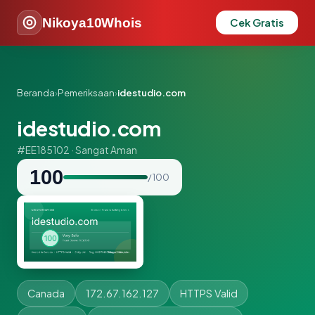
Nikoya10Whois
Cek Gratis
Beranda
›
Pemeriksaan
›
idestudio.com
idestudio.com
#EE185102 · Sangat Aman
100
/ 100
Canada
172.67.162.127
HTTPS Valid