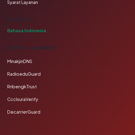
Syarat Layanan
BAHASA
Bahasa Indonesia
TAUTAN SAHABAT
MinakjinDNS
RadioeduGuard
RribengkTrust
CcclsuraVerify
DecanterGuard