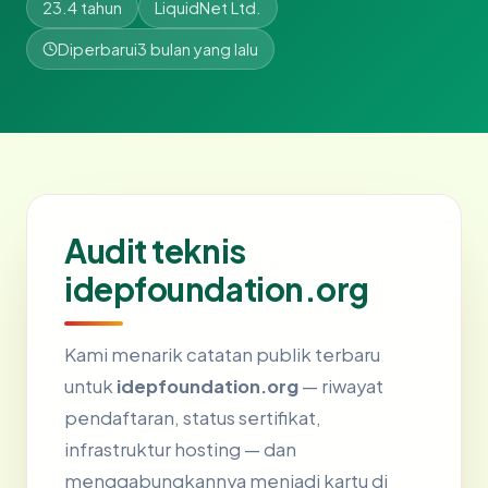
23.4 tahun
LiquidNet Ltd.
Diperbarui
3 bulan yang lalu
Audit teknis
idepfoundation.org
Kami menarik catatan publik terbaru
untuk
idepfoundation.org
— riwayat
pendaftaran, status sertifikat,
infrastruktur hosting — dan
menggabungkannya menjadi kartu di