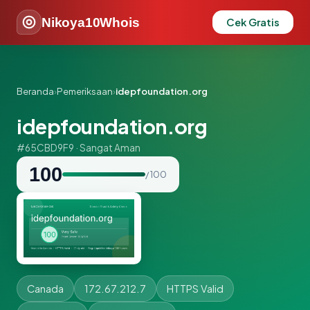
Nikoya10Whois
Cek Gratis
Beranda
›
Pemeriksaan
›
idepfoundation.org
idepfoundation.org
#65CBD9F9 · Sangat Aman
100
/ 100
Canada
172.67.212.7
HTTPS Valid