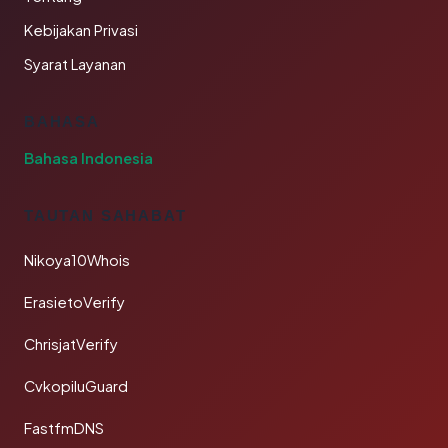
Kebijakan Privasi
Syarat Layanan
BAHASA
Bahasa Indonesia
TAUTAN SAHABAT
Nikoya10Whois
ErasietoVerify
ChrisjatVerify
CvkopiluGuard
FastfmDNS