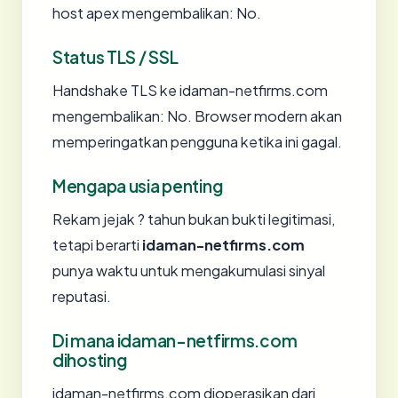
host apex mengembalikan: No.
Status TLS / SSL
Handshake TLS ke idaman-netfirms.com
mengembalikan: No. Browser modern akan
memperingatkan pengguna ketika ini gagal.
Mengapa usia penting
Rekam jejak ? tahun bukan bukti legitimasi,
tetapi berarti
idaman-netfirms.com
punya waktu untuk mengakumulasi sinyal
reputasi.
Di mana idaman-netfirms.com
dihosting
idaman-netfirms.com dioperasikan dari