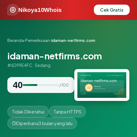
Nikoya10Whois
Cek Gratis
Beranda
›
Pemeriksaan
›
idaman-netfirms.com
idaman-netfirms.com
#6D99E4FC · Sedang
40
/ 100
Tidak Diketahui
Tanpa HTTPS
Diperbarui
3 bulan yang lalu