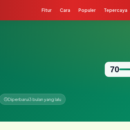
Fitur
Cara
Populer
Tepercaya
70
Diperbarui
3 bulan yang lalu