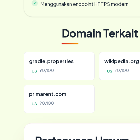
Menggunakan endpoint HTTPS modern
Domain Terkait
gradle.properties
wikipedia.org
90/100
70/100
US
US
primarent.com
90/100
US