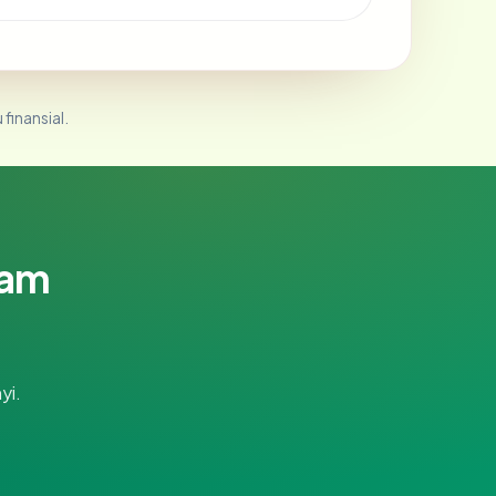
 finansial.
lam
yi.