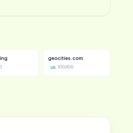
ing
geocities.com
0
100/100
US