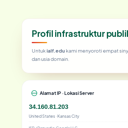
Profil infrastruktur publi
Untuk
ialf.edu
kami menyoroti empat sinyal 
dan usia domain.
Alamat IP · Lokasi Server
34.160.81.203
United States · Kansas City
ISP / Penyedia:
Google LLC