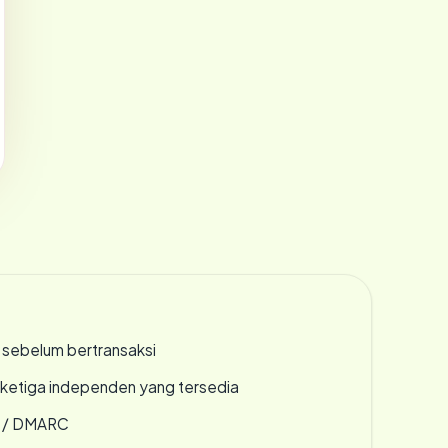
en sebelum bertransaksi
k ketiga independen yang tersedia
F / DMARC