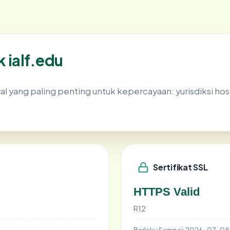
k ialf.edu
yang paling penting untuk kepercayaan: yurisdiksi hosting
Sertifikat SSL
HTTPS Valid
R12
Berlaku Sampai:
2026-07-08