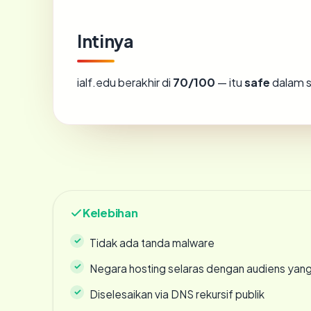
Intinya
ialf.edu berakhir di
70/100
— itu
safe
dalam s
Kelebihan
Tidak ada tanda malware
Negara hosting selaras dengan audiens yan
Diselesaikan via DNS rekursif publik