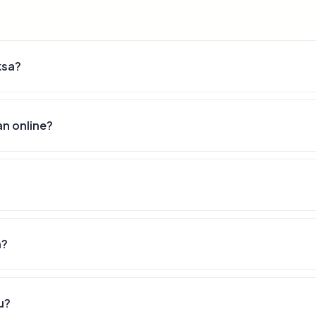
ksa?
n online?
n?
u?