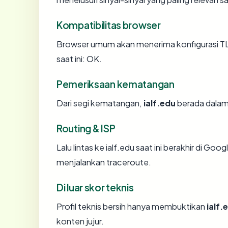
Kompatibilitas browser
Browser umum akan menerima konfigurasi TLS
saat ini: OK.
Pemeriksaan kematangan
Dari segi kematangan,
ialf.edu
berada dalam 
Routing & ISP
Lalu lintas ke ialf.edu saat ini berakhir di Go
menjalankan traceroute.
Di luar skor teknis
Profil teknis bersih hanya membuktikan
ialf.
konten jujur.