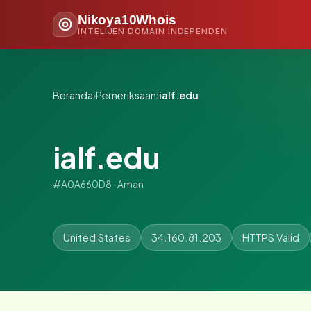
Nikoya10Whois
INTELIJEN DOMAIN INDEPENDEN
Beranda
›
Pemeriksaan
›
ialf.edu
ialf.edu
#A0A660D8 · Aman
United States
34.160.81.203
HTTPS Valid