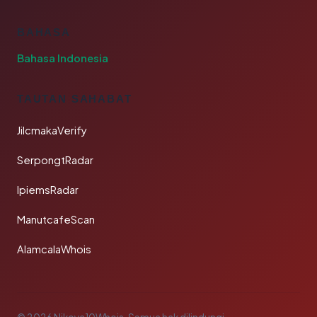
BAHASA
Bahasa Indonesia
TAUTAN SAHABAT
JilcmakaVerify
SerpongtRadar
IpiemsRadar
ManutcafeScan
AlamcalaWhois