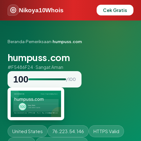
Nikoya10Whois
Cek Gratis
Beranda
›
Pemeriksaan
›
humpuss.com
humpuss.com
#F5486F24 · Sangat Aman
100
/ 100
United States
76.223.54.146
HTTPS Valid