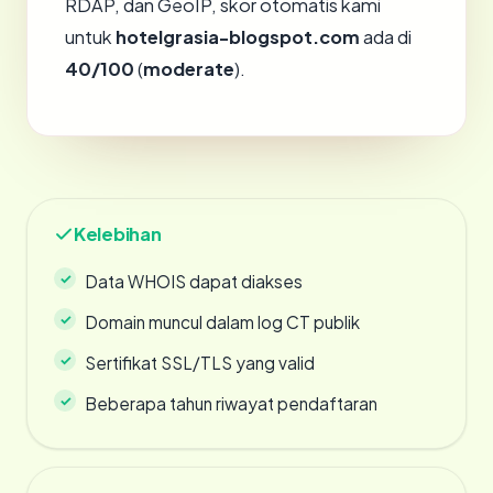
RDAP, dan GeoIP, skor otomatis kami
untuk
hotelgrasia-blogspot.com
ada di
40/100
(
moderate
).
Kelebihan
Data WHOIS dapat diakses
Domain muncul dalam log CT publik
Sertifikat SSL/TLS yang valid
Beberapa tahun riwayat pendaftaran