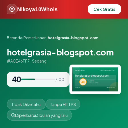
Nikoya10Whois
Cek Gratis
Beranda
›
Pemeriksaan
›
hotelgrasia-blogspot.com
hotelgrasia-blogspot.com
#A0E46FF7 · Sedang
40
/ 100
Tidak Diketahui
Tanpa HTTPS
Diperbarui
3 bulan yang lalu