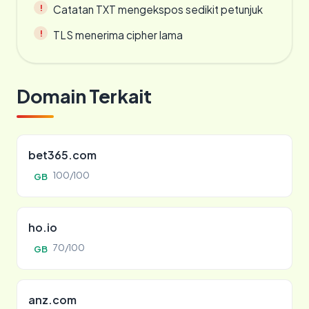
Catatan TXT mengekspos sedikit petunjuk
TLS menerima cipher lama
Domain Terkait
bet365.com
100/100
GB
ho.io
70/100
GB
anz.com