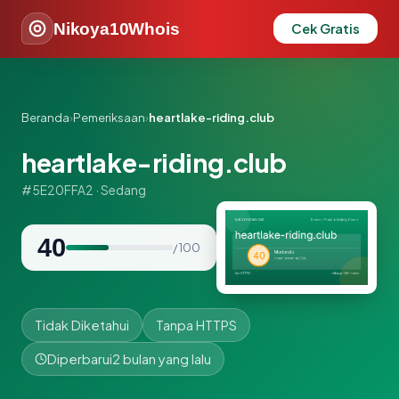
Nikoya10Whois
Cek Gratis
Beranda
›
Pemeriksaan
›
heartlake-riding.club
heartlake-riding.club
#5E20FFA2 · Sedang
40
/ 100
Tidak Diketahui
Tanpa HTTPS
Diperbarui
2 bulan yang lalu