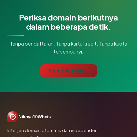
Periksa domain berikutnya
dalam beberapa detik.
Tanpa pendaftaran. Tanpa kartu kredit. Tanpa kuota
tersembunyi.
Mulai cek gratis →
Nikoya10Whois
Intelijen domain otomatis dan independen