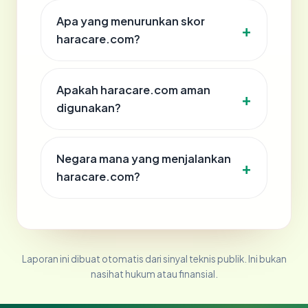
Apa yang menurunkan skor
haracare.com?
Apakah haracare.com aman
digunakan?
Negara mana yang menjalankan
haracare.com?
Laporan ini dibuat otomatis dari sinyal teknis publik. Ini bukan
nasihat hukum atau finansial.