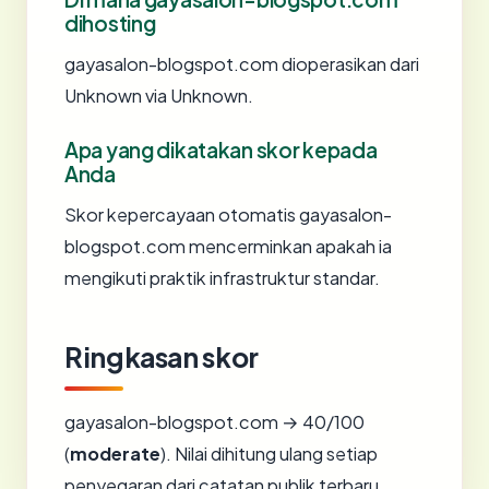
dihosting
gayasalon-blogspot.com dioperasikan dari
Unknown via Unknown.
Apa yang dikatakan skor kepada
Anda
Skor kepercayaan otomatis gayasalon-
blogspot.com mencerminkan apakah ia
mengikuti praktik infrastruktur standar.
Ringkasan skor
gayasalon-blogspot.com → 40/100
(
moderate
). Nilai dihitung ulang setiap
penyegaran dari catatan publik terbaru.