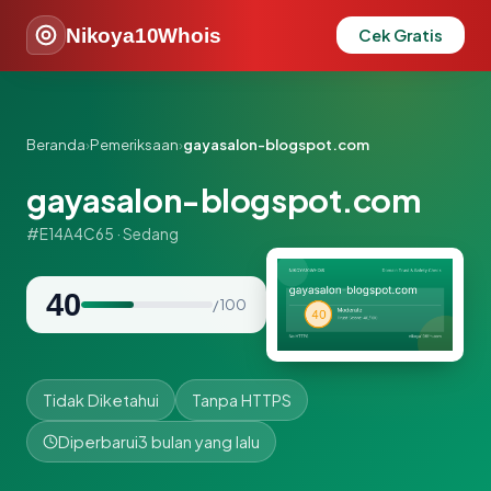
Nikoya10Whois
Cek Gratis
Beranda
›
Pemeriksaan
›
gayasalon-blogspot.com
gayasalon-blogspot.com
#E14A4C65 · Sedang
40
/ 100
Tidak Diketahui
Tanpa HTTPS
Diperbarui
3 bulan yang lalu