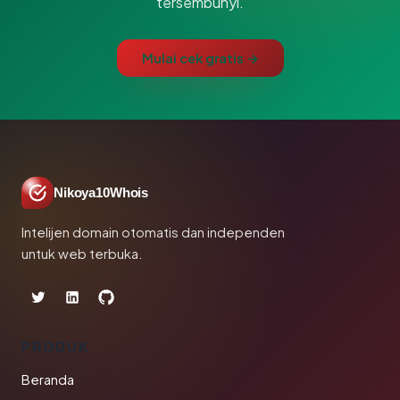
tersembunyi.
Mulai cek gratis →
Nikoya10Whois
Intelijen domain otomatis dan independen
untuk web terbuka.
PRODUK
Beranda