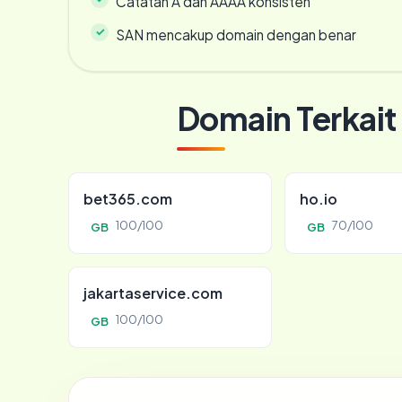
Catatan A dan AAAA konsisten
SAN mencakup domain dengan benar
Domain Terkait
bet365.com
ho.io
100/100
70/100
GB
GB
jakartaservice.com
100/100
GB