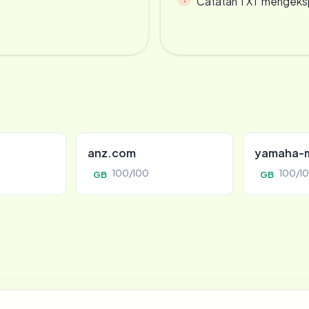
Catatan TXT mengeksp
anz.com
yamaha-m
100/100
100/1
GB
GB