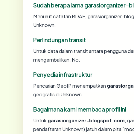
Sudah berapa lama garasiorganizer-
Menurut catatan RDAP, garasiorganizer-blogs
Unknown.
Perlindungan transit
Untuk data dalam transit antara pengguna d
mengembalikan: No.
Penyedia infrastruktur
Pencarian GeoIP menempatkan
garasiorg
geografis di Unknown.
Bagaimana kami membaca profil ini
Untuk
garasiorganizer-blogspot.com
, g
pendaftaran Unknown) jatuh dalam pita "mo