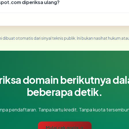
spot.com diperiksa ulang?
i dibuat otomatis dari sinyal teknis publik. Ini bukan nasihat hukum atau
riksa domain berikutnya da
beberapa detik.
npa pendaftaran. Tanpa kartu kredit. Tanpa kuota tersembun
Mulai cek gratis →