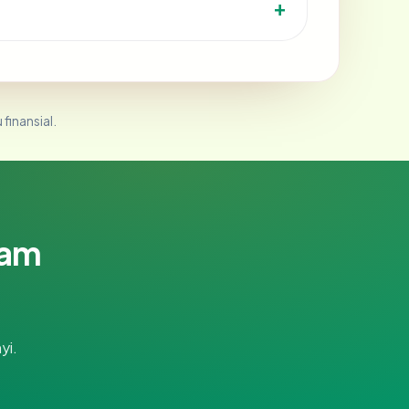
 finansial.
lam
yi.