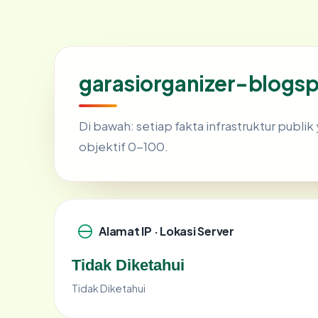
garasiorganizer-blogs
Di bawah: setiap fakta infrastruktur publ
objektif 0-100.
Alamat IP · Lokasi Server
Tidak Diketahui
Tidak Diketahui