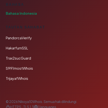
BAHASA
Bahasa Indonesia
TAUTAN SAHABAT
PandorcaVerify
HakarfurnSSL
Trax2sucGuard
S991mostWhois
TrijayafWhois
© 2026 Nikoya10Whois. Semua hak dilindungi.
HTTPS · TLS 1.3
1 languages