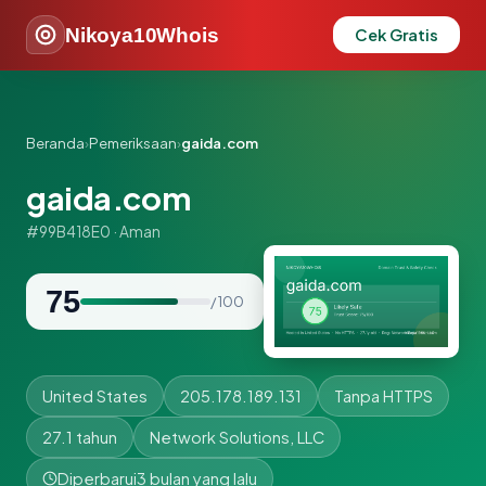
Nikoya10Whois
Cek Gratis
Beranda
›
Pemeriksaan
›
gaida.com
gaida.com
#99B418E0 · Aman
75
/ 100
United States
205.178.189.131
Tanpa HTTPS
27.1 tahun
Network Solutions, LLC
Diperbarui
3 bulan yang lalu