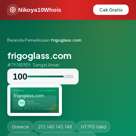
Nikoya10Whois
Cek Gratis
Beranda
›
Pemeriksaan
›
frigoglass.com
frigoglass.com
#7974E9E9 · Sangat Aman
100
/ 100
Greece
213.140.143.148
HTTPS Valid