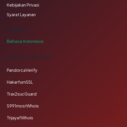
Kebijakan Privasi
Syarat Layanan
BAHASA
Bahasa Indonesia
TAUTAN SAHABAT
PandorcaVerify
HakarfurnSSL
Trax2sucGuard
S991mostWhois
TrijayafWhois