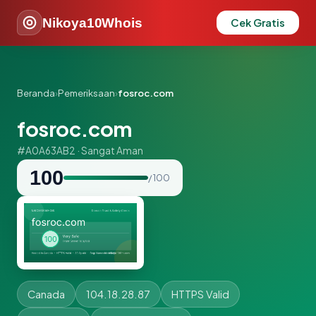
Nikoya10Whois
Cek Gratis
Beranda
›
Pemeriksaan
›
fosroc.com
fosroc.com
#A0A63AB2 · Sangat Aman
100
/ 100
Canada
104.18.28.87
HTTPS Valid