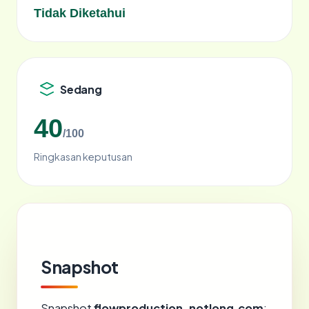
Tidak Diketahui
Sedang
40
/100
Ringkasan keputusan
Snapshot
Snapshot
flowproduction-notlong.com
: