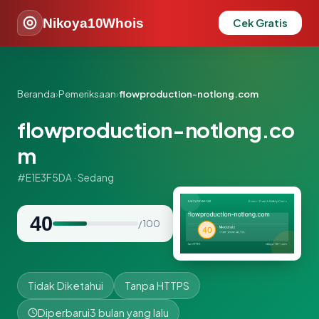
Nikoya10Whois
Cek Gratis
Beranda
›
Pemeriksaan
›
flowproduction-notlong.com
flowproduction-notlong.co
m
#E1E3F5DA · Sedang
40
/ 100
Tidak Diketahui
Tanpa HTTPS
Diperbarui
3 bulan yang lalu