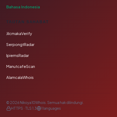
Bahasa Indonesia
TAUTAN SAHABAT
JilcmakaVerify
SerpongtRadar
IpiemsRadar
ManutcafeScan
AlamcalaWhois
© 2026 Nikoya10Whois. Semua hak dilindungi.
HTTPS · TLS 1.3
1 languages