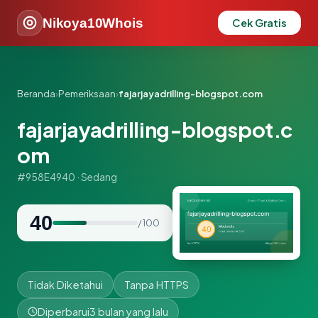
Nikoya10Whois
Cek Gratis
Beranda
›
Pemeriksaan
›
fajarjayadrilling-blogspot.com
fajarjayadrilling-blogspot.c
om
#958E4940 · Sedang
40
/ 100
Tidak Diketahui
Tanpa HTTPS
Diperbarui
3 bulan yang lalu