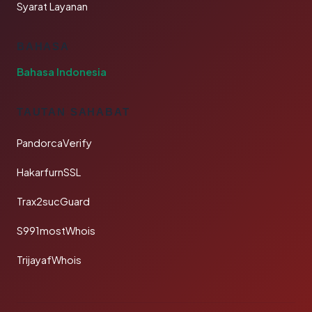
Syarat Layanan
BAHASA
Bahasa Indonesia
TAUTAN SAHABAT
PandorcaVerify
HakarfurnSSL
Trax2sucGuard
S991mostWhois
TrijayafWhois