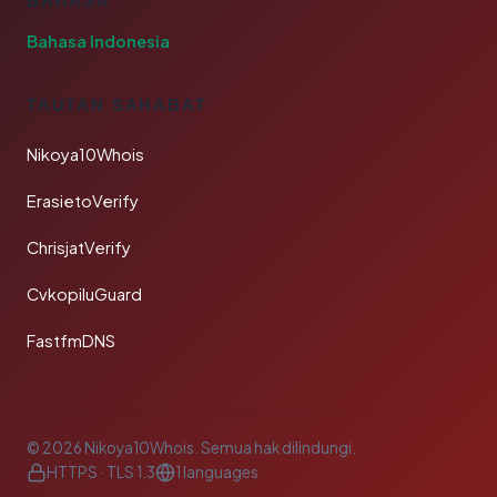
BAHASA
Bahasa Indonesia
TAUTAN SAHABAT
Nikoya10Whois
ErasietoVerify
ChrisjatVerify
CvkopiluGuard
FastfmDNS
© 2026 Nikoya10Whois. Semua hak dilindungi.
HTTPS · TLS 1.3
1 languages