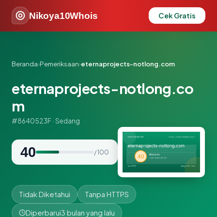
Nikoya10Whois
Cek Gratis
Beranda
›
Pemeriksaan
›
eternaprojects-notlong.com
eternaprojects-notlong.co
m
#8640523F · Sedang
40
/ 100
Tidak Diketahui
Tanpa HTTPS
Diperbarui
3 bulan yang lalu