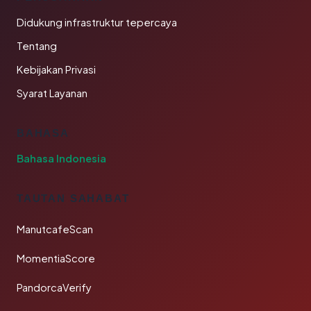
Didukung infrastruktur tepercaya
Tentang
Kebijakan Privasi
Syarat Layanan
BAHASA
Bahasa Indonesia
TAUTAN SAHABAT
ManutcafeScan
MomentiaScore
PandorcaVerify