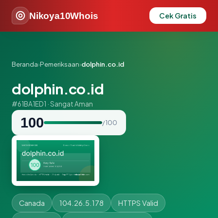
Nikoya10Whois
Cek Gratis
Beranda
›
Pemeriksaan
›
dolphin.co.id
dolphin.co.id
#61BA1ED1 · Sangat Aman
100
/ 100
Canada
104.26.5.178
HTTPS Valid