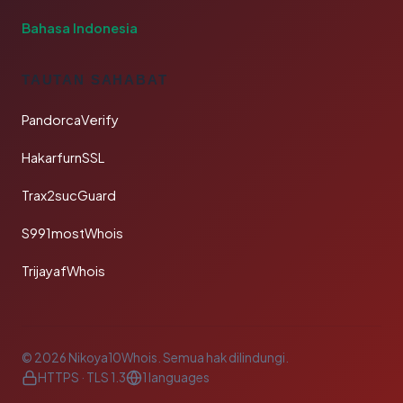
Bahasa Indonesia
TAUTAN SAHABAT
PandorcaVerify
HakarfurnSSL
Trax2sucGuard
S991mostWhois
TrijayafWhois
© 2026 Nikoya10Whois. Semua hak dilindungi.
HTTPS · TLS 1.3
1 languages