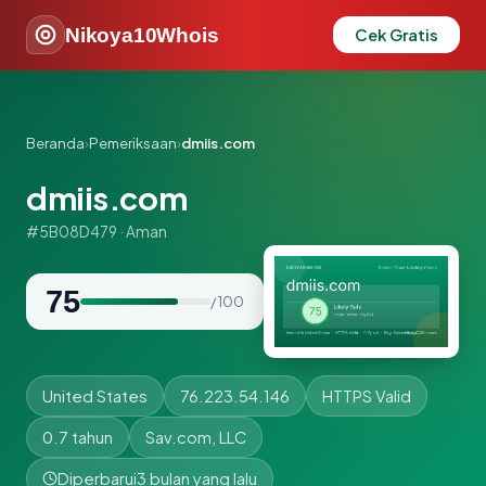
Nikoya10Whois
Cek Gratis
Beranda
›
Pemeriksaan
›
dmiis.com
dmiis.com
#5B08D479 · Aman
75
/ 100
United States
76.223.54.146
HTTPS Valid
0.7 tahun
Sav.com, LLC
Diperbarui
3 bulan yang lalu