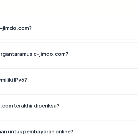
c-jimdo.com?
dirgantaramusic-jimdo.com?
iliki IPv6?
.com terakhir diperiksa?
an untuk pembayaran online?