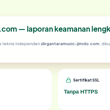
.com — laporan keamanan leng
is teknis independen
dirgantaramusic-jimdo.com
, dik
Sertifikat SSL
Tanpa HTTPS