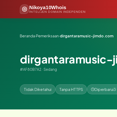
Nikoya10Whois
INTELIJEN DOMAIN INDEPENDEN
Beranda
›
Pemeriksaan
›
dirgantaramusic-jimdo.com
dirgantaramusic-
#AF80B7A2 · Sedang
Tidak Diketahui
Tanpa HTTPS
Diperbarui
3