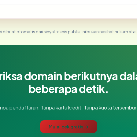
i dibuat otomatis dari sinyal teknis publik. Ini bukan nasihat hukum atau
riksa domain berikutnya da
beberapa detik.
npa pendaftaran. Tanpa kartu kredit. Tanpa kuota tersembun
Mulai cek gratis →