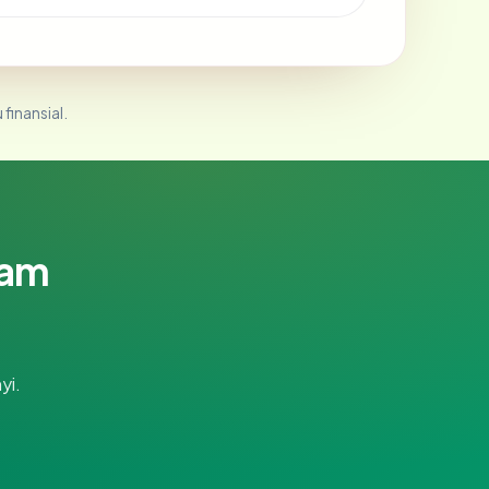
 finansial.
lam
yi.