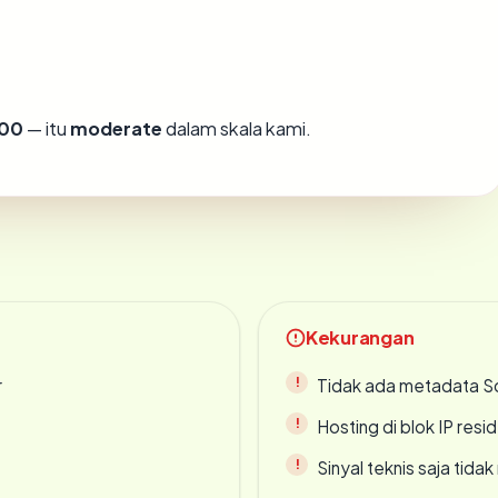
00
— itu
moderate
dalam skala kami.
Kekurangan
r
Tidak ada metadata S
Hosting di blok IP resi
Sinyal teknis saja tid