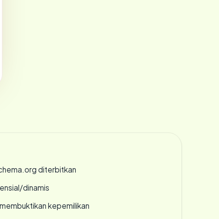
chema.org diterbitkan
densial/dinamis
ak membuktikan kepemilikan