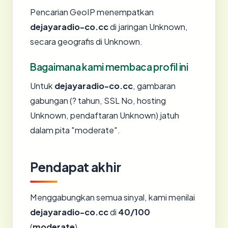
Pencarian GeoIP menempatkan
dejayaradio-co.cc
di jaringan Unknown,
secara geografis di Unknown.
Bagaimana kami membaca profil ini
Untuk
dejayaradio-co.cc
, gambaran
gabungan (? tahun, SSL No, hosting
Unknown, pendaftaran Unknown) jatuh
dalam pita "moderate".
Pendapat akhir
Menggabungkan semua sinyal, kami menilai
dejayaradio-co.cc
di
40/100
(
moderate
).