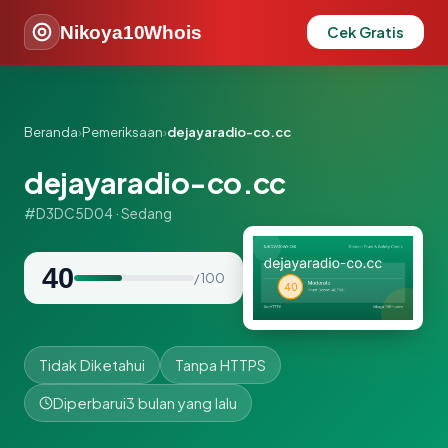
Nikoya10Whois
Cek Gratis
Beranda
›
Pemeriksaan
›
dejayaradio-co.cc
dejayaradio-co.cc
#D3DC5D04 · Sedang
40
/ 100
Tidak Diketahui
Tanpa HTTPS
Diperbarui
3 bulan yang lalu