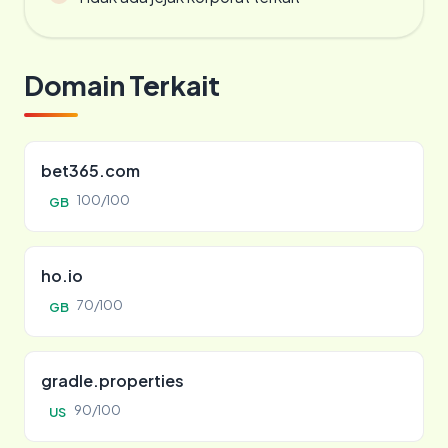
Domain Terkait
bet365.com
100/100
GB
ho.io
70/100
GB
gradle.properties
90/100
US