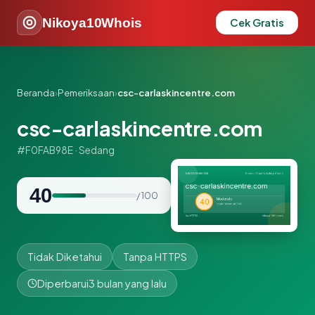
Nikoya10Whois
Cek Gratis
Beranda
›
Pemeriksaan
›
csc-carlaskincentre.com
csc-carlaskincentre.com
#F0FAB98E · Sedang
40
/ 100
Tidak Diketahui
Tanpa HTTPS
Diperbarui
3 bulan yang lalu