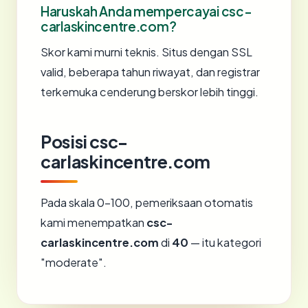
Haruskah Anda mempercayai csc-
carlaskincentre.com?
Skor kami murni teknis. Situs dengan SSL
valid, beberapa tahun riwayat, dan registrar
terkemuka cenderung berskor lebih tinggi.
Posisi csc-
carlaskincentre.com
Pada skala 0-100, pemeriksaan otomatis
kami menempatkan
csc-
carlaskincentre.com
di
40
— itu kategori
"moderate".