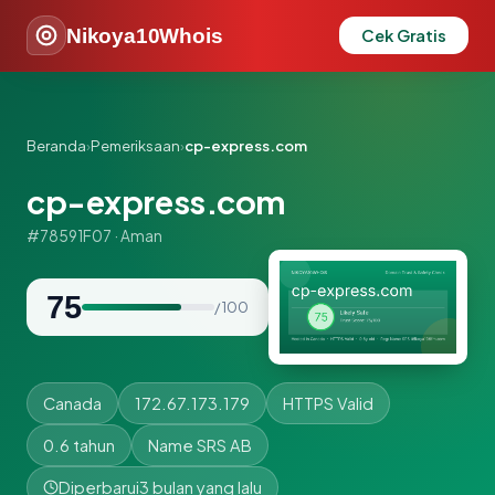
Nikoya10Whois
Cek Gratis
Beranda
›
Pemeriksaan
›
cp-express.com
cp-express.com
#78591F07 · Aman
75
/ 100
Canada
172.67.173.179
HTTPS Valid
0.6 tahun
Name SRS AB
Diperbarui
3 bulan yang lalu