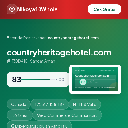
Nikoya10Whois
Cek Gratis
Beranda
›
Pemeriksaan
›
countryheritagehotel.com
countryheritagehotel.com
#113BD410 · Sangat Aman
83
/ 100
Canada
172.67.128.187
HTTPS Valid
1.6 tahun
Web Commerce Communicati
Diperbarui
3 bulan yang lalu