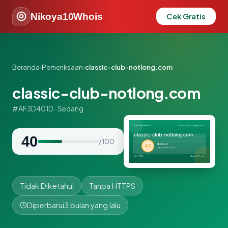
Nikoya10Whois
Cek Gratis
Beranda
›
Pemeriksaan
›
classic-club-notlong.com
classic-club-notlong.com
#AF3D401D · Sedang
40
/ 100
Tidak Diketahui
Tanpa HTTPS
Diperbarui
3 bulan yang lalu