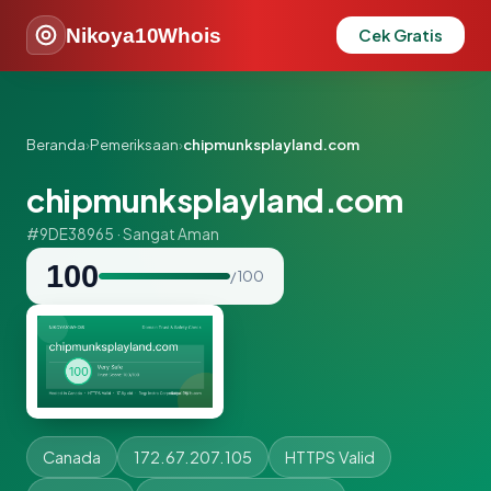
Nikoya10Whois
Cek Gratis
Beranda
›
Pemeriksaan
›
chipmunksplayland.com
chipmunksplayland.com
#9DE38965 · Sangat Aman
100
/ 100
Canada
172.67.207.105
HTTPS Valid