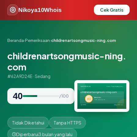
Nikoya10Whois
Cek Gratis
Beranda
›
Pemeriksaan
›
childrenartsongmusic-ning.com
childrenartsongmusic-ning.
com
#62A9D24E · Sedang
40
/ 100
Tidak Diketahui
Tanpa HTTPS
Diperbarui
3 bulan yang lalu