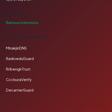
BAHASA
Bahasa Indonesia
TAUTAN SAHABAT
MinakjinDNS
RadioeduGuard
RribengkTrust
CcclsuraVerify
DecanterGuard