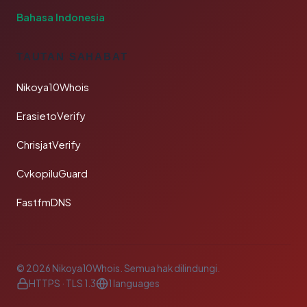
Bahasa Indonesia
TAUTAN SAHABAT
Nikoya10Whois
ErasietoVerify
ChrisjatVerify
CvkopiluGuard
FastfmDNS
© 2026 Nikoya10Whois. Semua hak dilindungi.
HTTPS · TLS 1.3
1 languages