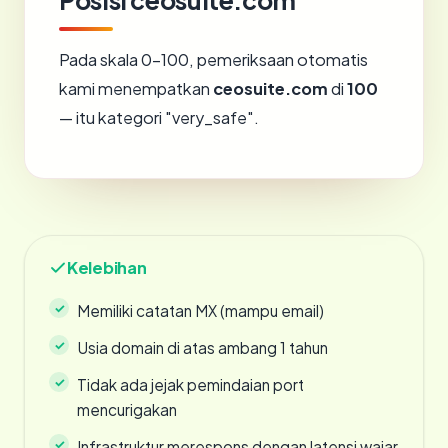
Posisi ceosuite.com
Pada skala 0-100, pemeriksaan otomatis
kami menempatkan
ceosuite.com
di
100
— itu kategori "very_safe".
Kelebihan
Memiliki catatan MX (mampu email)
Usia domain di atas ambang 1 tahun
Tidak ada jejak pemindaian port
mencurigakan
Infrastruktur merespons dengan latensi wajar