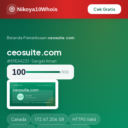
Nikoya10Whois
Cek Gratis
Beranda
›
Pemeriksaan
›
ceosuite.com
ceosuite.com
#89EAA251 · Sangat Aman
100
/ 100
Canada
172.67.206.58
HTTPS Valid