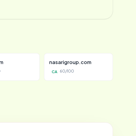
om
nasarigroup.com
0
60/100
CA