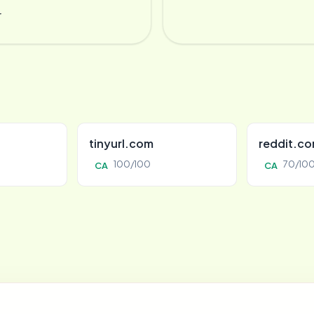
r
tinyurl.com
reddit.c
100/100
70/10
CA
CA