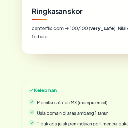
Ringkasan skor
centerflix.com → 100/100 (
very_safe
). Nil
terbaru.
Kelebihan
Memiliki catatan MX (mampu email)
Usia domain di atas ambang 1 tahun
Tidak ada jejak pemindaian port mencurigak