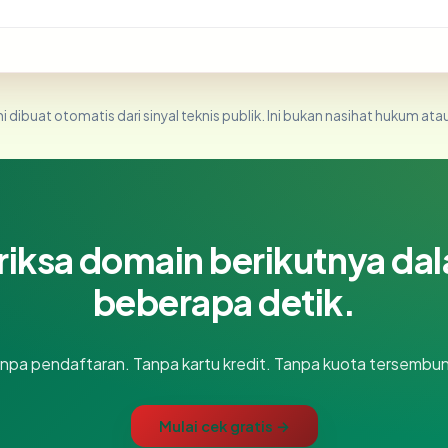
i dibuat otomatis dari sinyal teknis publik. Ini bukan nasihat hukum atau
riksa domain berikutnya da
beberapa detik.
npa pendaftaran. Tanpa kartu kredit. Tanpa kuota tersembun
Mulai cek gratis →