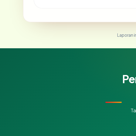
Laporan in
Pe
Ta