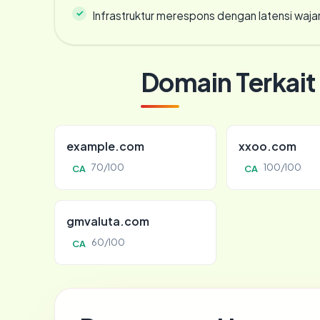
Infrastruktur merespons dengan latensi waja
Domain Terkait
example.com
xxoo.com
70/100
100/100
CA
CA
gmvaluta.com
60/100
CA