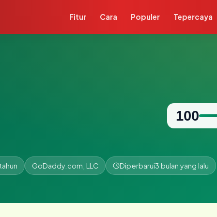
Fitur
Cara
Populer
Tepercaya
100
 tahun
GoDaddy.com, LLC
Diperbarui
3 bulan yang lalu