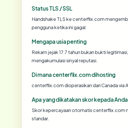
Status TLS / SSL
Handshake TLS ke centerflix.com mengemb
pengguna ketika ini gagal.
Mengapa usia penting
Rekam jejak 17.7 tahun bukan bukti legitimasi,
mengakumulasi sinyal reputasi.
Di mana centerflix.com dihosting
centerflix.com dioperasikan dari Canada via
Apa yang dikatakan skor kepada Anda
Skor kepercayaan otomatis centerflix.com me
standar.