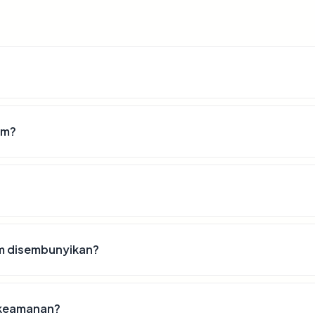
om?
om disembunyikan?
t keamanan?