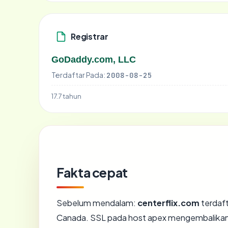
Registrar
GoDaddy.com, LLC
Terdaftar Pada:
2008-08-25
17.7 tahun
Fakta cepat
Sebelum mendalam:
centerflix.com
terdaft
Canada. SSL pada host apex mengembalikan