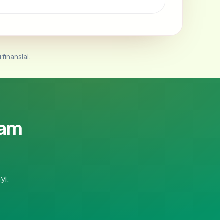
 finansial.
lam
yi.