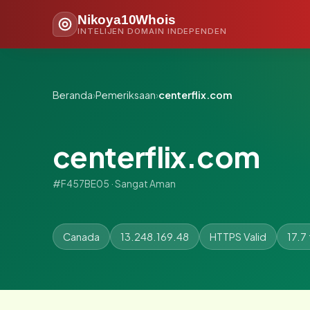
Nikoya10Whois
INTELIJEN DOMAIN INDEPENDEN
Beranda
›
Pemeriksaan
›
centerflix.com
centerflix.com
#F457BE05 · Sangat Aman
Canada
13.248.169.48
HTTPS Valid
17.7