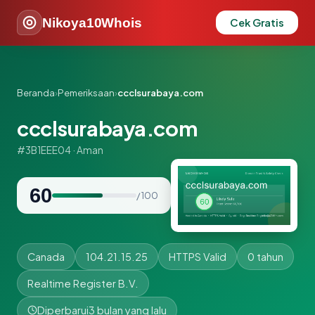
Nikoya10Whois
Cek Gratis
Beranda
›
Pemeriksaan
›
ccclsurabaya.com
ccclsurabaya.com
#3B1EEE04 · Aman
60
/ 100
Canada
104.21.15.25
HTTPS Valid
0 tahun
Realtime Register B.V.
Diperbarui
3 bulan yang lalu