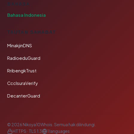
BAHASA
Bahasa Indonesia
TAUTAN SAHABAT
MinakjinDNS
RadioeduGuard
RribengkTrust
CcclsuraVerify
DecanterGuard
© 2026 Nikoya10Whois. Semua hak dilindungi.
HTTPS · TLS 1.3
1 languages