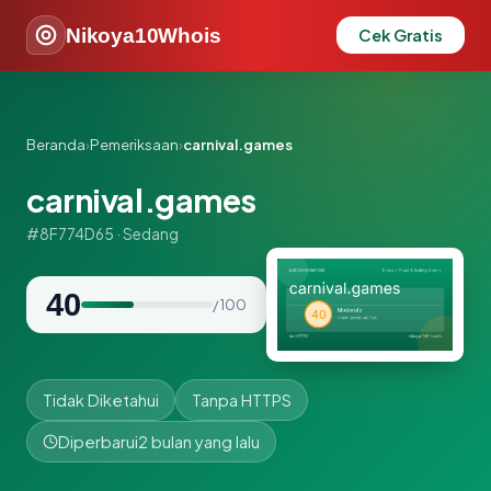
Nikoya10Whois
Cek Gratis
Beranda
›
Pemeriksaan
›
carnival.games
carnival.games
#8F774D65 · Sedang
40
/ 100
Tidak Diketahui
Tanpa HTTPS
Diperbarui
2 bulan yang lalu