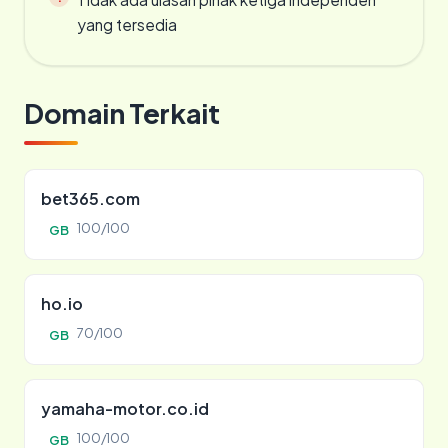
yang tersedia
Domain Terkait
bet365.com
100/100
GB
ho.io
70/100
GB
yamaha-motor.co.id
100/100
GB