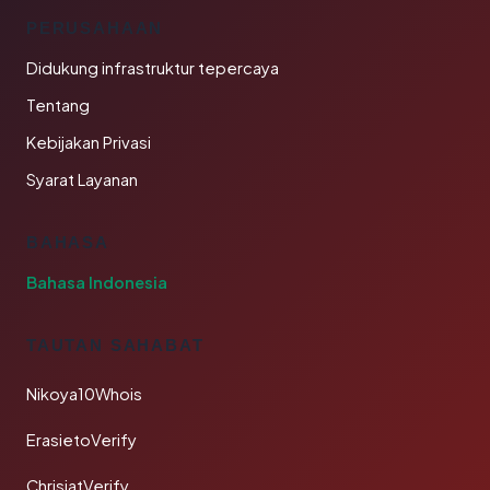
PERUSAHAAN
Didukung infrastruktur tepercaya
Tentang
Kebijakan Privasi
Syarat Layanan
BAHASA
Bahasa Indonesia
TAUTAN SAHABAT
Nikoya10Whois
ErasietoVerify
ChrisjatVerify