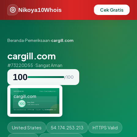
Nikoya10Whois
Cek Gratis
Beranda
›
Pemeriksaan
›
cargill.com
cargill.com
#73220D55 · Sangat Aman
100
/ 100
United States
54.174.253.213
HTTPS Valid