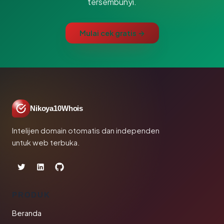
tersembunyi.
Mulai cek gratis →
Nikoya10Whois
Intelijen domain otomatis dan independen
untuk web terbuka.
PRODUK
Beranda