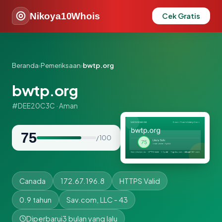
Nikoya10Whois
Cek Gratis
Beranda
›
Pemeriksaan
›
bwtp.org
bwtp.org
#DEE20C3C · Aman
75
/ 100
Canada
172.67.196.8
HTTPS Valid
0.9 tahun
Sav.com, LLC - 43
Diperbarui
3 bulan yang lalu