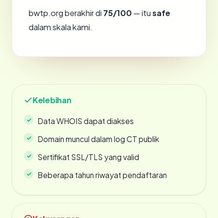
bwtp.org berakhir di
75/100
— itu
safe
dalam skala kami.
Kelebihan
Data WHOIS dapat diakses
Domain muncul dalam log CT publik
Sertifikat SSL/TLS yang valid
Beberapa tahun riwayat pendaftaran