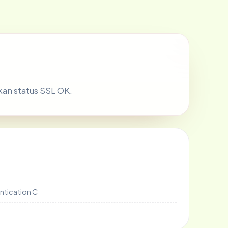
ikan status SSL OK.
ntication C