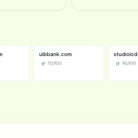
m
uibbank.com
studioic
70/100
95/100
IT
IT