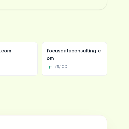
d.com
focusdataconsulting.c
om
78/100
IT