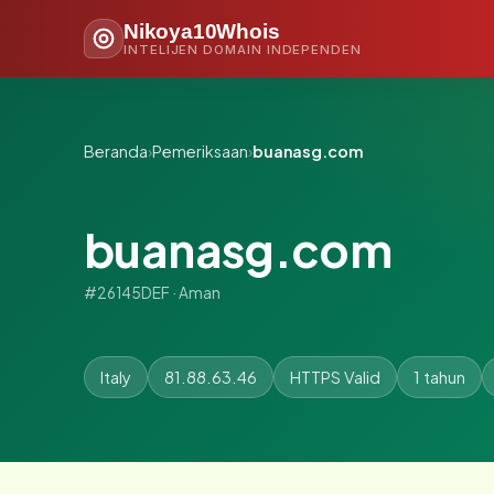
Nikoya10Whois
INTELIJEN DOMAIN INDEPENDEN
Beranda
›
Pemeriksaan
›
buanasg.com
buanasg.com
#26145DEF · Aman
Italy
81.88.63.46
HTTPS Valid
1 tahun