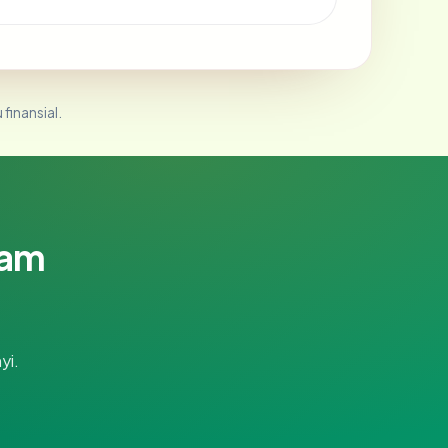
 finansial.
lam
yi.