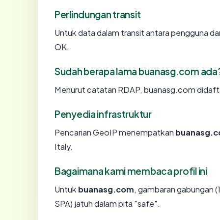
Perlindungan transit
Untuk data dalam transit antara pengguna d
OK.
Sudah berapa lama buanasg.com ada
Menurut catatan RDAP, buanasg.com didaftark
Penyedia infrastruktur
Pencarian GeoIP menempatkan
buanasg.
Italy.
Bagaimana kami membaca profil ini
Untuk
buanasg.com
, gambaran gabungan (1
SPA) jatuh dalam pita "safe".