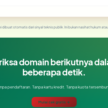
i dibuat otomatis dari sinyal teknis publik. Ini bukan nasihat hukum atau
riksa domain berikutnya da
beberapa detik.
npa pendaftaran. Tanpa kartu kredit. Tanpa kuota tersembun
Mulai cek gratis →