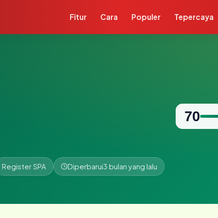
Fitur
Cara
Populer
Tepercaya
70
Register SPA
Diperbarui
3 bulan yang lalu