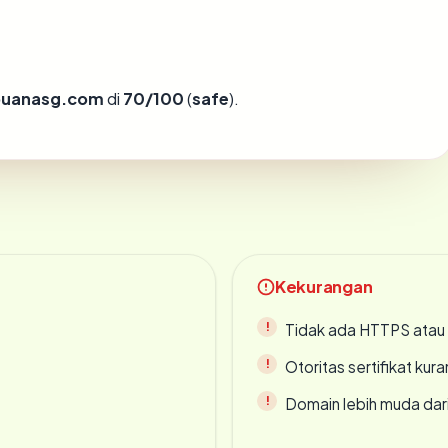
buanasg.com
di
70/100
(
safe
).
Kekurangan
Tidak ada HTTPS atau s
Otoritas sertifikat ku
Domain lebih muda dari