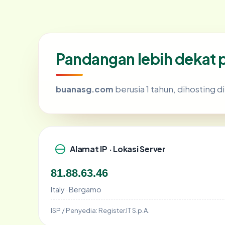
Pandangan lebih dekat
buanasg.com
berusia 1 tahun, dihosting di
Alamat IP · Lokasi Server
81.88.63.46
Italy · Bergamo
ISP / Penyedia:
Register.IT S.p.A.