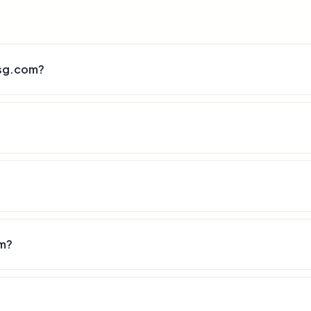
sg.com?
m?