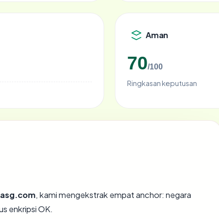
Aman
70
/100
Ringkasan keputusan
nasg.com
, kami mengekstrak empat anchor: negara
tus enkripsi OK.