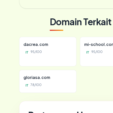
Domain Terkait
dacrea.com
mi-school.co
95/100
95/100
IT
IT
gloriasa.com
78/100
IT