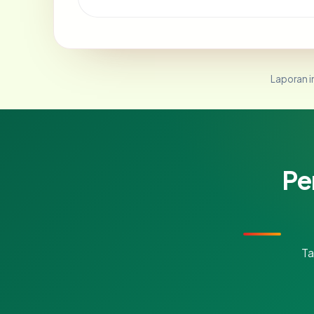
Laporan in
Pe
Ta