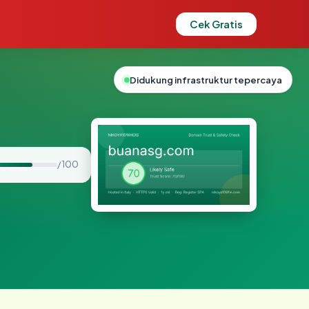
Cek Gratis
Didukung infrastruktur tepercaya
/ 100