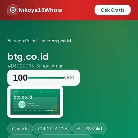
Nikoya10Whois
Cek Gratis
Beranda
›
Pemeriksaan
›
btg.co.id
btg.co.id
#D6C2BD95 · Sangat Aman
100
/ 100
Canada
104.21.14.226
HTTPS Valid