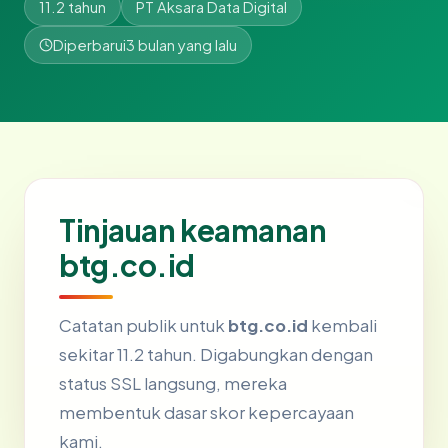
11.2 tahun
PT Aksara Data Digital
Diperbarui
3 bulan yang lalu
Tinjauan keamanan
btg.co.id
Catatan publik untuk
btg.co.id
kembali
sekitar 11.2 tahun. Digabungkan dengan
status SSL langsung, mereka
membentuk dasar skor kepercayaan
kami.