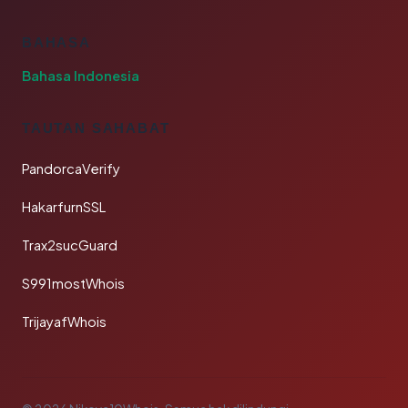
BAHASA
Bahasa Indonesia
TAUTAN SAHABAT
PandorcaVerify
HakarfurnSSL
Trax2sucGuard
S991mostWhois
TrijayafWhois