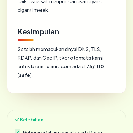
baik bisnis sah maupun cangkang yang
diganti merek.
Kesimpulan
Setelah memadukan sinyal DNS, TLS,
RDAP, dan GeoIP, skor otomatis kami
untuk
brain-clinic.com
ada di
75/100
(
safe
).
Kelebihan
Beberapa tahun riwayat pendaftaran