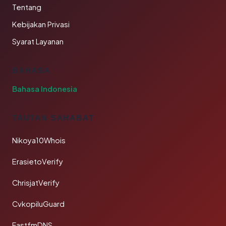
Tentang
Kebijakan Privasi
Syarat Layanan
BAHASA
Bahasa Indonesia
TAUTAN SAHABAT
Nikoya10Whois
ErasietoVerify
ChrisjatVerify
CvkopiluGuard
FastfmDNS