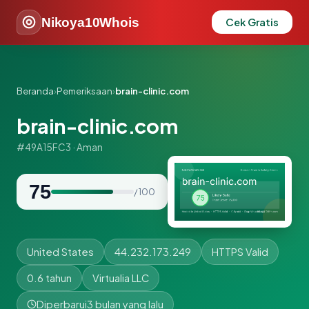
Nikoya10Whois
Cek Gratis
Beranda
›
Pemeriksaan
›
brain-clinic.com
brain-clinic.com
#49A15FC3 · Aman
75
/ 100
United States
44.232.173.249
HTTPS Valid
0.6 tahun
Virtualia LLC
Diperbarui
3 bulan yang lalu