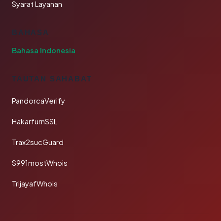
Syarat Layanan
BAHASA
Bahasa Indonesia
TAUTAN SAHABAT
PandorcaVerify
HakarfurnSSL
Trax2sucGuard
S991mostWhois
TrijayafWhois