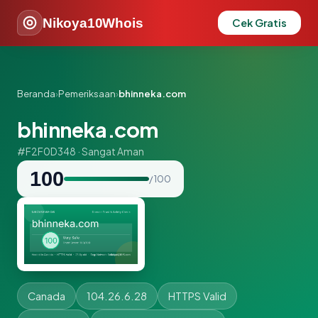
Nikoya10Whois
Cek Gratis
Beranda
›
Pemeriksaan
›
bhinneka.com
bhinneka.com
#F2F0D348 · Sangat Aman
100
/ 100
Canada
104.26.6.28
HTTPS Valid