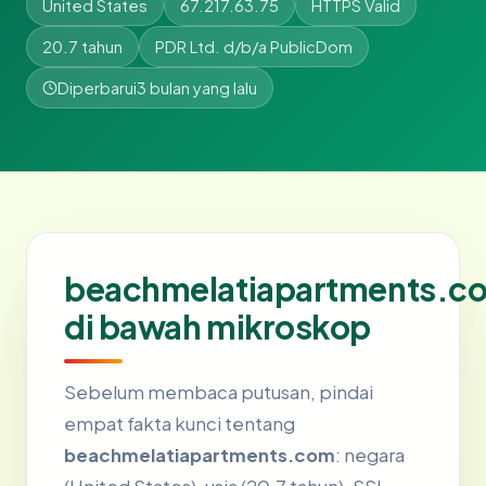
United States
67.217.63.75
HTTPS Valid
20.7 tahun
PDR Ltd. d/b/a PublicDom
Diperbarui
3 bulan yang lalu
beachmelatiapartments.c
di bawah mikroskop
Sebelum membaca putusan, pindai
empat fakta kunci tentang
beachmelatiapartments.com
: negara