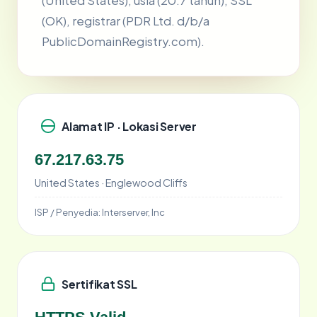
(United States), usia (20.7 tahun), SSL
(OK), registrar (PDR Ltd. d/b/a
PublicDomainRegistry.com).
Alamat IP · Lokasi Server
67.217.63.75
United States · Englewood Cliffs
ISP / Penyedia:
Interserver, Inc
Sertifikat SSL