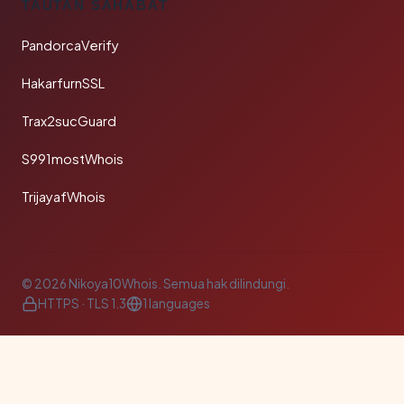
TAUTAN SAHABAT
PandorcaVerify
HakarfurnSSL
Trax2sucGuard
S991mostWhois
TrijayafWhois
© 2026 Nikoya10Whois. Semua hak dilindungi.
HTTPS · TLS 1.3
1 languages