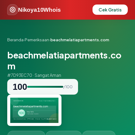
Nikoya10Whois
Cek Gratis
Beranda
›
Pemeriksaan
›
beachmelatiapartments.com
beachmelatiapartments.co
m
#7D93EC70 · Sangat Aman
100
/ 100