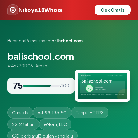
Nikoya10Whois
Cek Gratis
Beranda
›
Pemeriksaan
›
balischool.com
balischool.com
#46770D06 · Aman
75
/ 100
Canada
64.98.135.50
Tanpa HTTPS
22.2 tahun
eNom, LLC
Diperbarui
3 bulan yang lalu