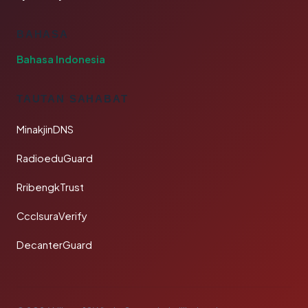
BAHASA
Bahasa Indonesia
TAUTAN SAHABAT
MinakjinDNS
RadioeduGuard
RribengkTrust
CcclsuraVerify
DecanterGuard